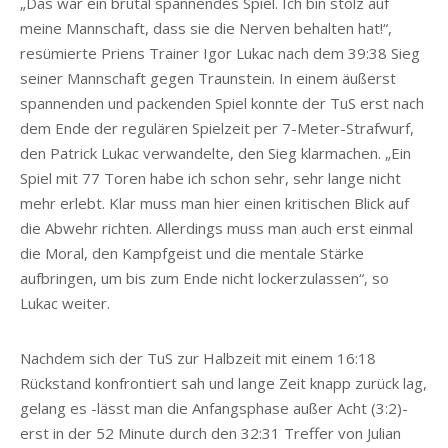
„Das war ein brutal spannendes Spiel. Ich bin stolz auf
meine Mannschaft, dass sie die Nerven behalten hat!“,
resümierte Priens Trainer Igor Lukac nach dem 39:38 Sieg
seiner Mannschaft gegen Traunstein. In einem äußerst
spannenden und packenden Spiel konnte der TuS erst nach
dem Ende der regulären Spielzeit per 7-Meter-Strafwurf,
den Patrick Lukac verwandelte, den Sieg klarmachen. „Ein
Spiel mit 77 Toren habe ich schon sehr, sehr lange nicht
mehr erlebt. Klar muss man hier einen kritischen Blick auf
die Abwehr richten. Allerdings muss man auch erst einmal
die Moral, den Kampfgeist und die mentale Stärke
aufbringen, um bis zum Ende nicht lockerzulassen“, so
Lukac weiter.
Nachdem sich der TuS zur Halbzeit mit einem 16:18
Rückstand konfrontiert sah und lange Zeit knapp zurück lag,
gelang es -lässt man die Anfangsphase außer Acht (3:2)-
erst in der 52 Minute durch den 32:31 Treffer von Julian