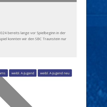
24 bereits lange vor Spielbeginn in der
spiel konnten wir den SBC Traunstein nur
ams
weibl. A-Jugend
weibl. A-Jugend neu